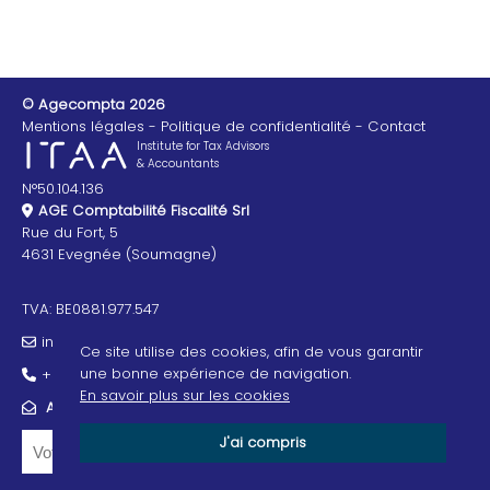
© Agecompta 2026
Mentions légales
Politique de confidentialité
Contact
Institute for Tax Advisors
& Accountants
N°50.104.136
AGE Comptabilité Fiscalité Srl
Rue du Fort, 5
4631 Evegnée (Soumagne)
TVA: BE0881.977.547
info@agecompta.be
Ce site utilise des cookies, afin de vous garantir
une bonne expérience de navigation.
+32 4 325 00 30
En savoir plus sur les cookies
ABONNEZ-VOUS À NOTRE NEWSLETTER
J'ai compris