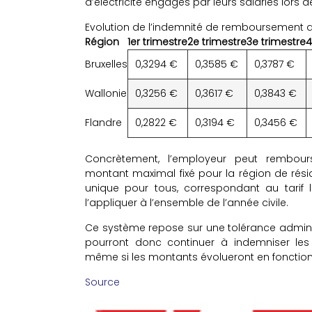
d’électricité engagés par leurs salariés lors 
Evolution de l’indemnité de remboursement au
Région
1er trimestre
2e trimestre
3e trimestre
4
Bruxelles
0,3294 €
0,3585 €
0,3787 €
Wallonie
0,3256 €
0,3617 €
0,3843 €
Flandre
0,2822 €
0,3194 €
0,3456 €
Concrètement, l’employeur peut rembours
montant maximal fixé pour la région de réside
unique pour tous, correspondant au tarif
l’appliquer à l’ensemble de l’année civile.
Ce système repose sur une tolérance administ
pourront donc continuer à indemniser les
même si les montants évolueront en fonction d
Source