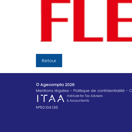
Retour
© Agecompta 2026
Mentions légales
Politique de confidentialité
C
Institute for Tax Advisors
& Accountants
N°50.104.136