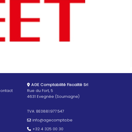
AGE Comptabilité Fiscalité Srl
ontact
Rue du Fort, 5
4631 Evegnée (Soumagne)
TVA: BE0881.977.547
info@agecompta.be
+32 4 325 00 30