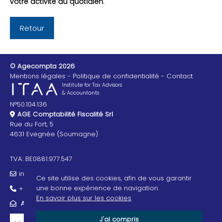
votre activité au quotidien
.
Retour
© Agecompta 2026
Mentions légales
Politique de confidentialité
Contact
Institute for Tax Advisors
& Accountants
N°50.104.136
AGE Comptabilité Fiscalité Srl
Rue du Fort, 5
4631 Evegnée (Soumagne)
TVA: BE0881.977.547
info@agecompta.be
Ce site utilise des cookies, afin de vous garantir
une bonne expérience de navigation.
+32 4 325 00 30
En savoir plus sur les cookies
ABONNEZ-VOUS À NOTRE NEWSLETTER
J'ai compris