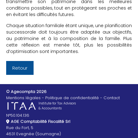
transmettre son patrimoine dans les meilleures
conditions possibles, tout en protégeant ses proches et
en évitant les difficultés futures.
Chaque situation familiale étant unique, une planification
successorale doit toujours être adaptée aux objectifs,
au patrimoine et à la composition de la famille. Plus
cette réflexion est menée tôt, plus les possibilités
d’optimisation sont importantes.
Retour
© Agecompta 2026
Mentions légales
Politique de confidentialité
Contact
Institute for Tax Advisors
& Accountants
N°50.104.136
AGE Comptabilité Fiscalité Srl
Rue du Fort, 5
4631 Evegnée (Soumagne)