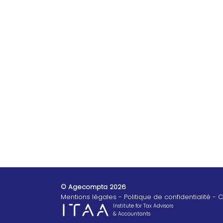
© Agecompta 2026
Mentions légales
Politique de confidentialité
C
Institute for Tax Advisors
& Accountants