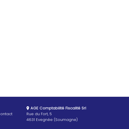
AGE Comptabilité Fiscalité Srl
ontact
Rue du Fort, 5
4631 Evegnée (Soumagne)